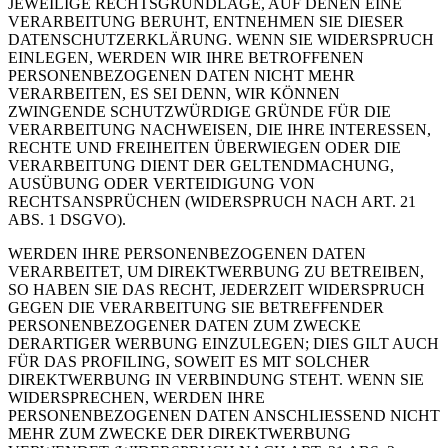
JEWEILIGE RECHTSGRUNDLAGE, AUF DENEN EINE
VERARBEITUNG BERUHT, ENTNEHMEN SIE DIESER
DATENSCHUTZERKLÄRUNG. WENN SIE WIDERSPRUCH
EINLEGEN, WERDEN WIR IHRE BETROFFENEN
PERSONENBEZOGENEN DATEN NICHT MEHR
VERARBEITEN, ES SEI DENN, WIR KÖNNEN
ZWINGENDE SCHUTZWÜRDIGE GRÜNDE FÜR DIE
VERARBEITUNG NACHWEISEN, DIE IHRE INTERESSEN,
RECHTE UND FREIHEITEN ÜBERWIEGEN ODER DIE
VERARBEITUNG DIENT DER GELTENDMACHUNG,
AUSÜBUNG ODER VERTEIDIGUNG VON
RECHTSANSPRÜCHEN (WIDERSPRUCH NACH ART. 21
ABS. 1 DSGVO).
WERDEN IHRE PERSONENBEZOGENEN DATEN
VERARBEITET, UM DIREKTWERBUNG ZU BETREIBEN,
SO HABEN SIE DAS RECHT, JEDERZEIT WIDERSPRUCH
GEGEN DIE VERARBEITUNG SIE BETREFFENDER
PERSONENBEZOGENER DATEN ZUM ZWECKE
DERARTIGER WERBUNG EINZULEGEN; DIES GILT AUCH
FÜR DAS PROFILING, SOWEIT ES MIT SOLCHER
DIREKTWERBUNG IN VERBINDUNG STEHT. WENN SIE
WIDERSPRECHEN, WERDEN IHRE
PERSONENBEZOGENEN DATEN ANSCHLIESSEND NICHT
MEHR ZUM ZWECKE DER DIREKTWERBUNG